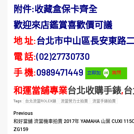
附件:收藏盒保卡齊全
歡迎來店鑑賞喜歡價可議
地 址:
台北市中山區長安東路二段
電 話:
(02)27730730
手 機:
0989471449
和運當舖專業
台北收購手錶
,
台
台北流當ROLEX錶
流當勞力士拍賣
流當手錶拍賣
Tags:
Previous
和好當舖 流當機車拍賣 2017年 YAMAHA 山葉 CUXI 1
ZG159