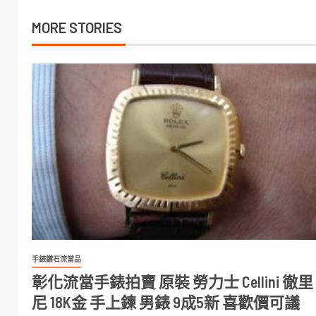
MORE STORIES
手錶鑽石流當品
彰化流當手錶拍賣 原裝 勞力士 Cellini 徹里
尼 18K金 手上鍊 男錶 9成5新 喜歡價可議