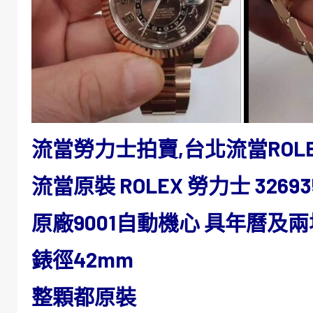
流當勞力士拍賣,台北流當ROL
流當原裝 ROLEX 勞力士 32693
原廠9001自動機心 具年曆及
錶徑42mm
整顆都原裝