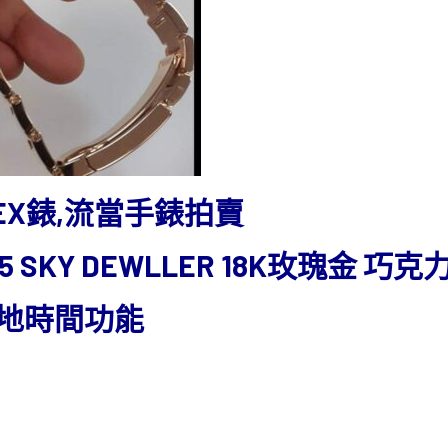
EX錶,流當手錶拍賣
5 SKY DEWLLER 18K玫瑰金 巧克
兩地時間功能