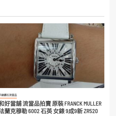
手錶鑽石流當品
和好當舖 流當品拍賣 原裝 FRANCK MULLER
法蘭克穆勒 6002 石英 女錶 9成9新 ZR520