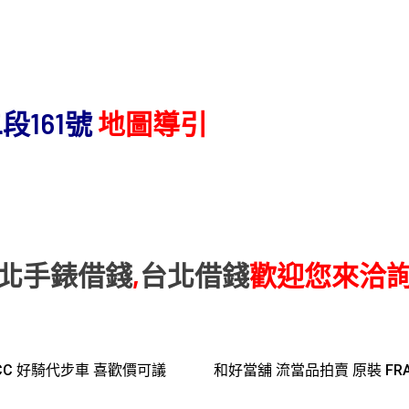
161號
地圖導引
北手錶借錢
,
台北借錢
歡迎您來洽
15CC 好騎代步車 喜歡價可議
和好當舖 流當品拍賣 原裝 FRANC