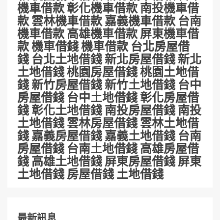
機車借款
彰化機車借款
南投機車借
款
雲林機車借款
嘉義機車借款
台南
機車借款
高雄機車借款
屏東機車借
款
機車借錢
機車借款
台北房屋借
錢
台北土地借錢
新北房屋借錢 新北
土地借錢 桃園房屋借錢 桃園土地借
錢 新竹房屋借錢 新竹土地借錢 台中
房屋借錢 台中土地借錢
彰化房屋借
錢
彰化土地借錢
南投房屋借錢 南投
土地借錢
雲林房屋借錢
雲林土地借
錢 嘉義房屋借錢 嘉義土地借錢 台南
房屋借錢 台南土地借錢 高雄房屋借
錢 高雄土地借錢 屏東房屋借錢 屏東
土地借錢
房屋借錢
土地借錢
最新訊息