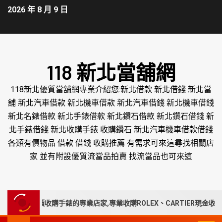
2026 年 8 月 9 日
118 新北當舖網
118新北優質當舖網專業介紹您:新北借款 新北借錢 新北當
舖 新北汽車借款 新北機車借款 新北汽車借錢 新北機車借錢
新北名錶借款 新北手錶借款 新北鑽石借款 新北鑽石借錢 新
北手錶借錢 新北收購手錶 收購鑽石 新北汽車機車借款借錢
各類有價物品 借款 借錢 收購推薦 有需求可來這尋找相關店
家 並有附設優質流當品拍賣 找流當品也可來這
高價收購手錶的專業店家,專業收購ROLEX、CARTIER現金收購各品