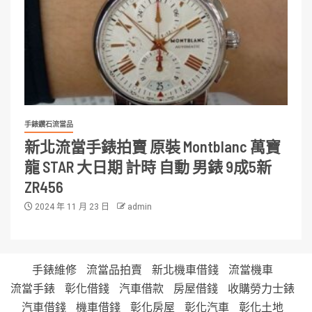
手錶鑽石流當品
新北流當手錶拍賣 原裝 Montblanc 萬寶
龍 STAR 大日期 計時 自動 男錶 9成5新
ZR456
2024 年 11 月 23 日
admin
手錶維修
流當品拍賣
新北機車借錢
流當機車
流當手錶
彰化借錢
汽車借款
房屋借錢
收購勞力士錶
汽車借錢
機車借錢
彰化房屋
彰化汽車
彰化土地