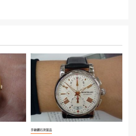
手錶鑽石流當品