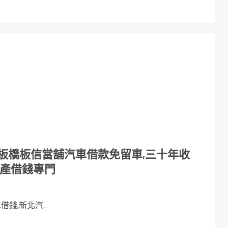
板橋板信當舖汽車借款免留車,三十年收
地產借錢專門
錢,新北汽...