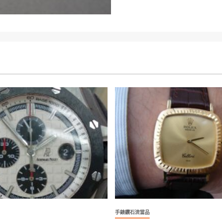
手錶鑽石流當品