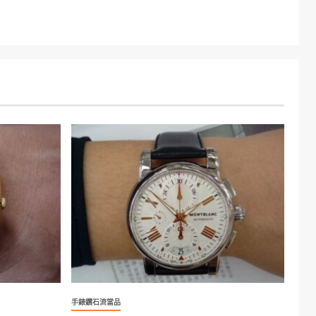
手錶鑽石流當品