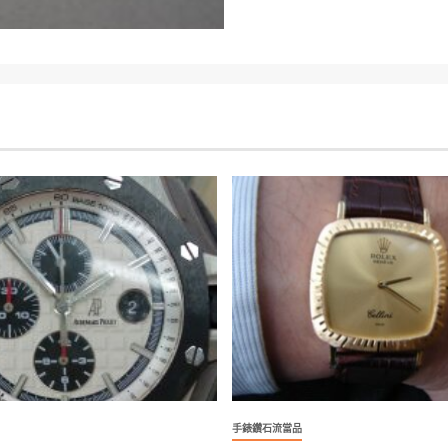
手錶鑽石流當品