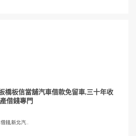
板橋板信當舖汽車借款免留車,三十年收
地產借錢專門
錢,新北汽...