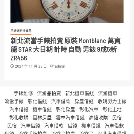
手錶鑽石流當品
新北流當手錶拍賣 原裝 Montblanc 萬寶
龍 STAR 大日期 計時 自動 男錶 9成5新
ZR456
2024 年 11 月 23 日
admin
手錶維修
流當品拍賣
新北機車借錢
流當機車
流當手錶
彰化借錢
汽車借款
房屋借錢
收購勞力士錶
汽車借錢
機車借錢
彰化房屋
彰化汽車
彰化土地
彰化收購
雲林房屋
雲林汽車借錢
高雄收購
民宿
民宿
汽車借錢
汽車借款
借錢
機車借錢
汽車借款
借錢
流當手錶拍賣
流當品拍賣
流當品
台北汽車借錢