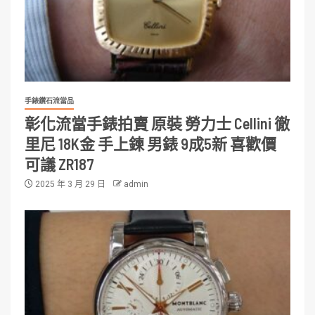
手錶鑽石流當品
彰化流當手錶拍賣 原裝 勞力士 Cellini 徹
里尼 18K金 手上鍊 男錶 9成5新 喜歡價
可議 ZR187
2025 年 3 月 29 日
admin