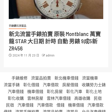
手錶鑽石流當品
新北流當手錶拍賣 原裝 Montblanc 萬寶
龍 STAR 大日期 計時 自動 男錶 9成5新
ZR456
2024 年 11 月 23 日
admin
手錶維修
流當品拍賣
新北機車借錢
流當機車
流當手錶
彰化借錢
汽車借款
房屋借錢
收購勞力士錶
汽車借錢
機車借錢
彰化房屋
彰化汽車
彰化土地
彰化收購
雲林房屋
雲林汽車借錢
高雄收購
民宿
民宿
汽車借錢
汽車借款
借錢
機車借錢
汽車借款
借錢
流當手錶拍賣
流當品拍賣
流當品
台北汽車借錢