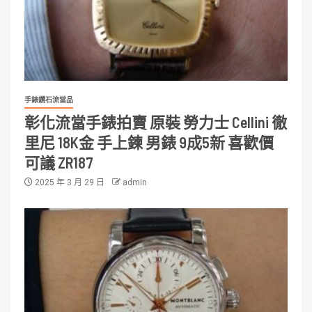
手錶鑽石流當品
彰化流當手錶拍賣 原裝 勞力士 Cellini 徹
里尼 18K金 手上鍊 男錶 9成5新 喜歡價
可議 ZR187
2025 年 3 月 29 日
admin