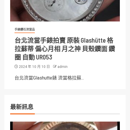
手錶鑽石流當品
台北流當手錶拍賣 原裝 Glashütte 格
拉蘇蒂 偏心月相 月之神 貝殼鑽面 鑽
圈 自動 UR053
2024 年 10 月 10 日
admin
台北流當Glashutte錶 流當格拉蘇...
最新訊息