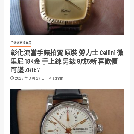
手錶鑽石流當品
彰化流當手錶拍賣 原裝 勞力士 Cellini 徹
里尼 18K金 手上鍊 男錶 9成5新 喜歡價
可議 ZR187
2025 年 3 月 29 日
admin