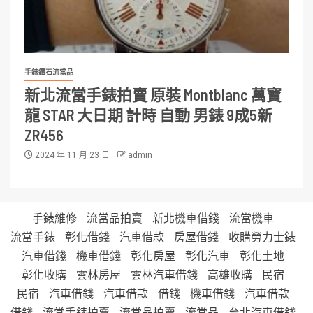
手錶鑽石流當品
新北流當手錶拍賣 原裝 Montblanc 萬寶
龍 STAR 大日期 計時 自動 男錶 9成5新
ZR456
2024 年 11 月 23 日
admin
手錶維修
流當品拍賣
新北機車借錢
流當機車
流當手錶
彰化借錢
汽車借款
房屋借錢
收購勞力士錶
汽車借錢
機車借錢
彰化房屋
彰化汽車
彰化土地
彰化收購
雲林房屋
雲林汽車借錢
高雄收購
民宿
民宿
汽車借錢
汽車借款
借錢
機車借錢
汽車借款
借錢
流當手錶拍賣
流當品拍賣
流當品
台北汽車借錢