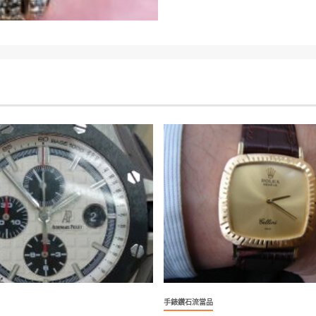
手錶鑽石流當品