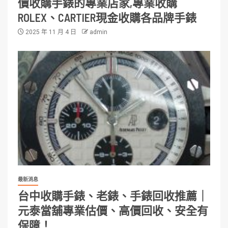
價收購手錶的專業店家,專業收購
ROLEX、CARTIER現金收購各品牌手錶
2025 年 11 月 4 日
admin
最新消息
台中收購手錶、老錶、手錶回收推薦｜
元泰當舖專業估價、高價回收、安全有
保障！