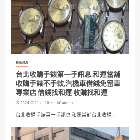
最新消息
台北收購手錶第一手訊息,和運當舖
收購手錶不手軟,汽機車借錢免留車
專業店 借錢找和運 收購找和運
2024 年 11 月 10 日
admin
台北收購手錶第一手訊息,和運當舖台北收購...