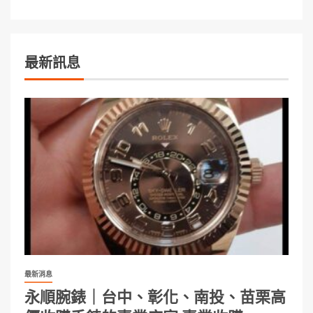
最新訊息
最新消息
永順腕錶｜台中、彰化、南投、苗栗高