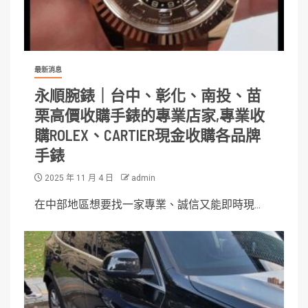
最新消息
永順腕錶｜台中、彰化、南投、苗
栗高價收購手錶的專業店家,專業收
購ROLEX、CARTIER現金收購各品牌
手錶
2025 年 11 月 4 日
admin
在中部地區想要找一家專業、誠信又能即時現...