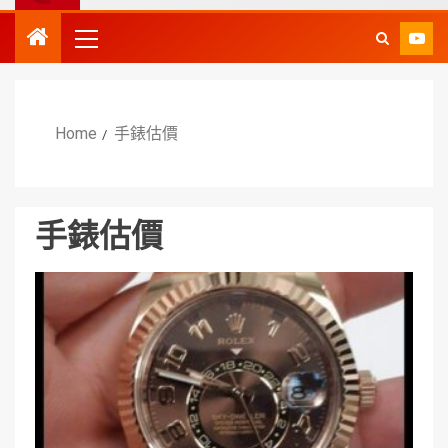
Home
手錶估價
手錶估價