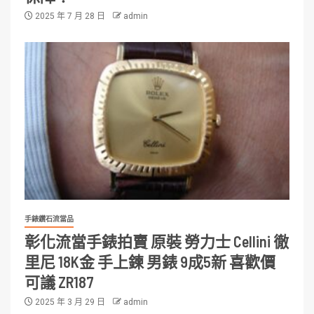
2025 年 7 月 28 日
admin
手錶鑽石流當品
彰化流當手錶拍賣 原裝 勞力士 Cellini 徹
里尼 18K金 手上鍊 男錶 9成5新 喜歡價
可議 ZR187
2025 年 3 月 29 日
admin