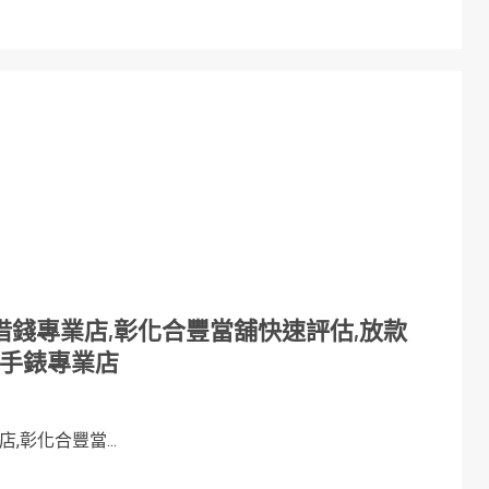
錢專業店,彰化合豐當舖快速評估,放款
購手錶專業店
彰化合豐當...