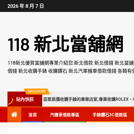
2026 年 8 月 7 日
118 新北當舖網
118新北優質當舖網專業介紹您:新北借款 新北借錢 新北當
借錢 新北收購手錶 收購鑽石 新北汽車機車借款借錢 各類有
EXCLUSIVE
、彰化、南投、苗栗高價收購手錶的專業店家,專業收購ROLEX、CART
站內快訊
首頁
汽機車借款專區
手錶鑽石3C借款區