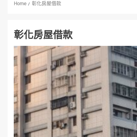
Home
彰化房屋借款
彰化房屋借款