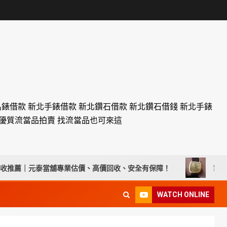
名錶借款 新北手錶借款 新北鑽石借款 新北鑽石借錢 新北手錶
設優質流當品拍賣 找流當品也可來這
薦｜元泰當舖專業估價、高價回收、安全有保障！
彰化流當手錶
WATCH ONLINE