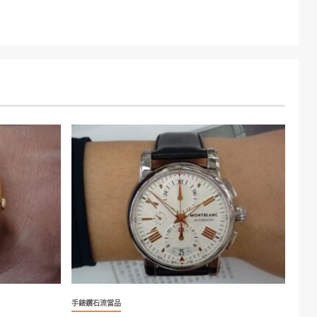
手錶鑽石流當品