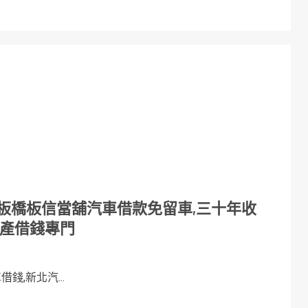
板橋板信當舖汽車借款免留車,三十年收
地產借錢專門
錢,新北汽...