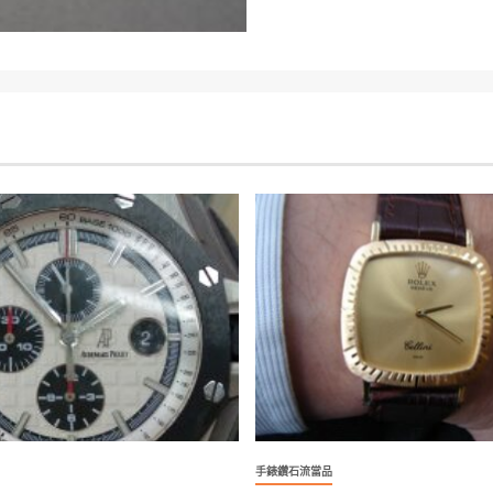
手錶鑽石流當品