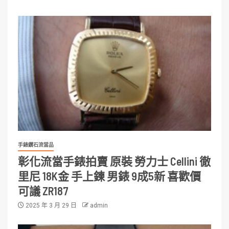
手錶鑽石流當品
彰化流當手錶拍賣 原裝 勞力士 Cellini 徹
里尼 18K金 手上鍊 男錶 9成5新 喜歡價
可議 ZR187
2025 年 3 月 29 日
admin