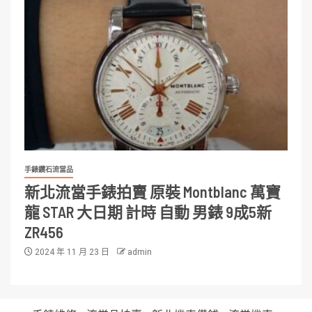
手錶鑽石流當品
新北流當手錶拍賣 原裝 Montblanc 萬寶
龍 STAR 大日期 計時 自動 男錶 9成5新
ZR456
2024 年 11 月 23 日
admin