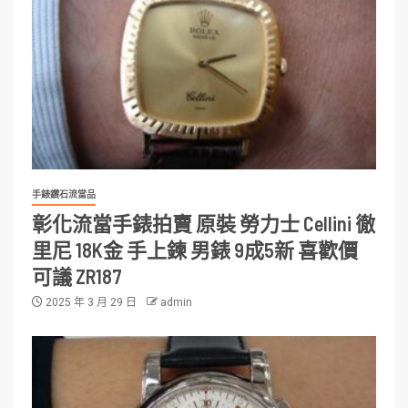
手錶鑽石流當品
彰化流當手錶拍賣 原裝 勞力士 Cellini 徹
里尼 18K金 手上鍊 男錶 9成5新 喜歡價
可議 ZR187
2025 年 3 月 29 日
admin