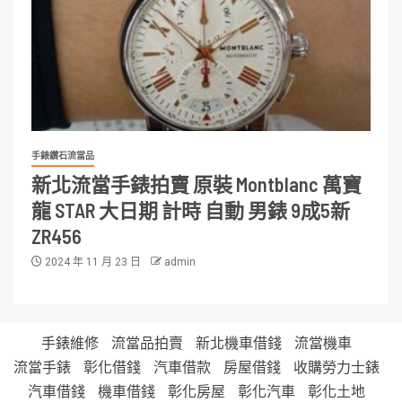
手錶鑽石流當品
新北流當手錶拍賣 原裝 Montblanc 萬寶
龍 STAR 大日期 計時 自動 男錶 9成5新
ZR456
2024 年 11 月 23 日
admin
手錶維修
流當品拍賣
新北機車借錢
流當機車
流當手錶
彰化借錢
汽車借款
房屋借錢
收購勞力士錶
汽車借錢
機車借錢
彰化房屋
彰化汽車
彰化土地