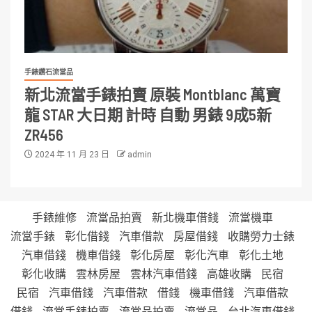
手錶鑽石流當品
新北流當手錶拍賣 原裝 Montblanc 萬寶
龍 STAR 大日期 計時 自動 男錶 9成5新
ZR456
2024 年 11 月 23 日
admin
手錶維修
流當品拍賣
新北機車借錢
流當機車
流當手錶
彰化借錢
汽車借款
房屋借錢
收購勞力士錶
汽車借錢
機車借錢
彰化房屋
彰化汽車
彰化土地
彰化收購
雲林房屋
雲林汽車借錢
高雄收購
民宿
民宿
汽車借錢
汽車借款
借錢
機車借錢
汽車借款
借錢
流當手錶拍賣
流當品拍賣
流當品
台北汽車借錢