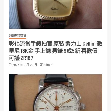
手錶鑽石流當品
彰化流當手錶拍賣 原裝 勞力士 Cellini 徹
里尼 18K金 手上鍊 男錶 9成5新 喜歡價
可議 ZR187
2025 年 3 月 29 日
admin