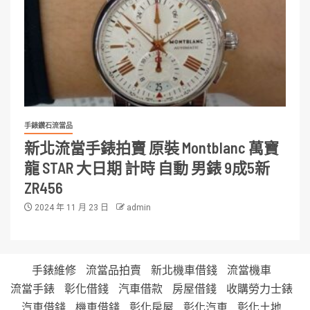
手錶鑽石流當品
新北流當手錶拍賣 原裝 Montblanc 萬寶
龍 STAR 大日期 計時 自動 男錶 9成5新
ZR456
2024 年 11 月 23 日
admin
手錶維修
流當品拍賣
新北機車借錢
流當機車
流當手錶
彰化借錢
汽車借款
房屋借錢
收購勞力士錶
汽車借錢
機車借錢
彰化房屋
彰化汽車
彰化土地