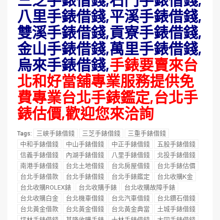
八里手錶借錢,平溪手錶借錢,
雙溪手錶借錢,貢寮手錶借錢,
金山手錶借錢,萬里手錶借錢,
烏來手錶借錢,
手錶要賣來台
北和好當舖專業服務提供免
費專業台北手錶鑑定,台北手
錶估價,歡迎您來洽詢
三峽手錶借錢
三芝手錶借錢
三重手錶借錢
Tags:
中和手錶借錢
中山手錶借錢
中正手錶借錢
五股手錶借錢
信義手錶借錢
內湖手錶借錢
八里手錶借錢
北投手錶借錢
南港手錶借錢
台北土地借錢
台北房屋借錢
台北手錶估價
台北手錶借款
台北手錶借錢
台北手錶鑑定
台北收購K金
台北收購ROLEX錶
台北收購手錶
台北收購故障手錶
台北收購白金
台北機車借錢
台北汽車借錢
台北鑽石借錢
台北黃金借款
台北黃金借錢
台北黃金典當
土城手錶借錢
坪林手錶借錢
基隆收購手錶
士林手錶借錢
大同手錶借錢