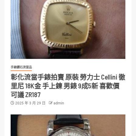
手錶鑽石流當品
彰化流當手錶拍賣 原裝 勞力士 Cellini 徹
里尼 18K金 手上鍊 男錶 9成5新 喜歡價
可議 ZR187
2025 年 3 月 29 日
admin