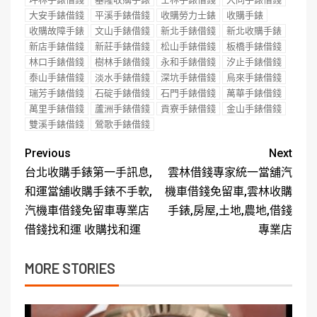
大安手錶借錢
平溪手錶借錢
收購勞力士錶
收購手錶
收購故障手錶
文山手錶借錢
新北手錶借錢
新北收購手錶
新店手錶借錢
新莊手錶借錢
松山手錶借錢
板橋手錶借錢
林口手錶借錢
樹林手錶借錢
永和手錶借錢
汐止手錶借錢
泰山手錶借錢
淡水手錶借錢
深坑手錶借錢
烏來手錶借錢
瑞芳手錶借錢
石碇手錶借錢
石門手錶借錢
萬華手錶借錢
萬里手錶借錢
蘆洲手錶借錢
貢寮手錶借錢
金山手錶借錢
雙溪手錶借錢
鶯歌手錶借錢
Previous
Next
台北收購手錶第一手訊息,
雲林借錢專家統一當舖汽
和運當舖收購手錶不手軟,
機車借錢免留車,雲林收購
汽機車借錢免留車專業店
手錶,房屋,土地,農地,借錢
借錢找和運 收購找和運
專業店
MORE STORIES