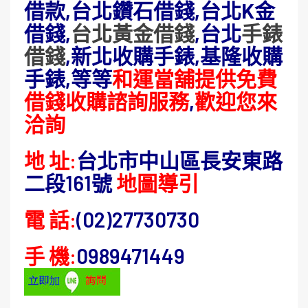
借款,台北鑽石借錢,台北K金
借錢,
台北黃金借錢
,台北
手錶
借錢
,新北收購手錶,基隆收購
手錶,等等
和運當舖提供免費
借錢收購諮詢服務
,
歡迎您來
洽詢
地 址:
台北市中山區長安東路
二段161號
地圖導引
電 話:
(02)27730730
手 機:
0989471449