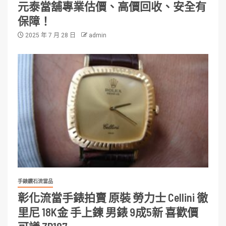
元泰當舖專業估價、高價回收、安全有
保障！
2025 年 7 月 28 日
admin
手錶鑽石流當品
彰化流當手錶拍賣 原裝 勞力士 Cellini 徹
里尼 18K金 手上鍊 男錶 9成5新 喜歡價