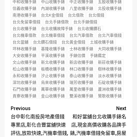
中和收購手錶
中山收購手錶
中正收購手錶
五股收購手錶
信義收購手錶
內湖收購手錶
八里收購手錶
北投收購手錶
南港收購手錶
台北K金借錢
台北借款
台北借錢
台北免留車借錢
台北手錶借款
台北手錶借錢
台北收購手錶
台北收購故障手錶
台北收購鑽石
台北機車借款
台北機車借錢
台北汽車借款
台北汽車借錢
台北當舖
台北鑽石借錢
台北黃金借錢
土城收購手錶
坪林收購手錶
基隆收購手錶
士林收購手錶
大同收購手錶
大安收購手錶
平溪收購手錶
手錶估價
手錶鑑定
文山收購手錶
新北收購手錶
新店收購手錶
新莊收購手錶
松山收購手錶
板橋收購手錶
林口收購手錶
樹林收購手錶
永和收購手錶
汐止收購手錶
泰山收購手錶
淡水收購手錶
深坑收購手錶
烏來收購手錶
瑞芳收購手錶
石碇收購手錶
石門收購手錶
萬華收購手錶
萬里收購手錶
蘆洲收購手錶
貢寮收購手錶
金山收購手錶
雙溪收購手錶
鶯歌收購手錶
Previous
Next
台中彰化南投房地產借錢
和好當舖台北收購手錶名
專業店,彰化合豐當舖快速
店,現金高價收購各品牌手
評估,放款快速,汽機車借錢,
錶,汽機車借錢免留車,房屋