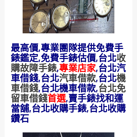
最高價,專業團隊提供免費手
錶鑑定,免費手錶估價,台北
收
購故障手錶
,
專業店家
,台北汽
車借錢,台北
汽車借款
,台北
機
車借錢
,台北機車借款,
台北免
留車借錢
首選
,賣手錶找和運
當舖,台北收購手錶,台北收購
鑽石