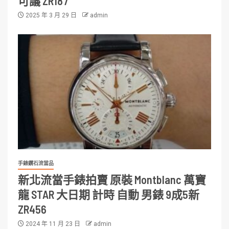
可議 ZR187
2025 年 3 月 29 日
admin
手錶鑽石流當品
新北流當手錶拍賣 原裝 Montblanc 萬寶
龍 STAR 大日期 計時 自動 男錶 9成5新
ZR456
2024 年 11 月 23 日
admin