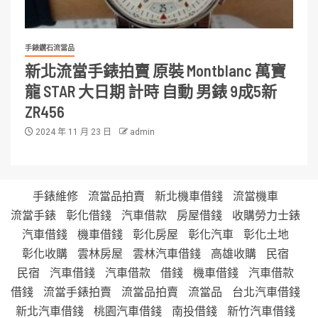
手錶鑽石流當品
新北流當手錶拍賣 原裝 Montblanc 萬寶
龍 STAR 大日期 計時 自動 男錶 9成5新
ZR456
2024 年 11 月 23 日
admin
手錶維修
流當品拍賣
新北機車借錢
流當機車
流當手錶
彰化借錢
汽車借款
房屋借錢
收購勞力士錶
汽車借錢
機車借錢
彰化房屋
彰化汽車
彰化土地
彰化收購
雲林房屋
雲林汽車借錢
高雄收購
民宿
民宿
汽車借錢
汽車借款
借錢
機車借錢
汽車借款
借錢
流當手錶拍賣
流當品拍賣
流當品
台北汽車借錢
新北汽車借錢
桃園汽車借錢
南投借錢
新竹汽車借錢